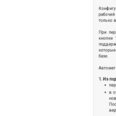
Конфигу
рабочей
только 
При пер
кнопке 
поддерж
которые
базе.
Автомат
1. Из п
пер
в о
нов
По
вер