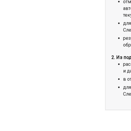
от
авт
тек
для
Сле
рез
обр
2.
Из по
рас
и д
в о
для
Сле