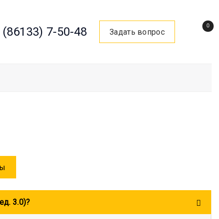
0
 (86133) 7-50-48
Задать вопрос
сы
д. 3.0)?