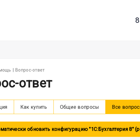
8
мощь
Вопрос-ответ
ос-ответ
ция
Как купить
Общие вопросы
Все вопро
матически обновить конфигурацию "1С:Бухгалтерия 8" (ре