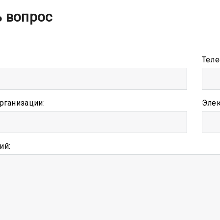
ь вопрос
Теле
рганизации:
Элек
ий: